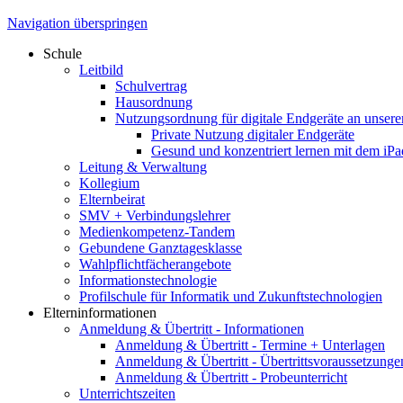
Elterninformationen
Anmeldung & Übertritt - Informationen
Anmeldung & Übertritt - Termine + Unterlagen
Anmeldung & Übertritt - Übertrittsvoraussetzunge
Anmeldung & Übertritt - Probeunterricht
Unterrichtszeiten
Krankmeldung, Beurlaubung, Unterrichtsbefreiung
Meldepflichtige Erkrankungen
Schulmanager
Termine
Mensa
Speiseplan und Bestellung
Tablet-Klassen
Beratung & Unterstützung
Überblick: Unterstützungsangebote an der Schule
Überblick: Präventionsprojekte
Schulpsychologie
Beratungslehrkraft
Außerschulische Hilfsangebote
Berufsberatung BA
Tipps zum Lernen
Schulleben
Miteinander
MINT
Girls Day Akademie